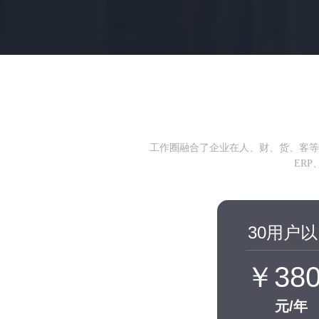
工作圈融合了企业在人、财、货、客等
ER
30用户
￥380
元/年